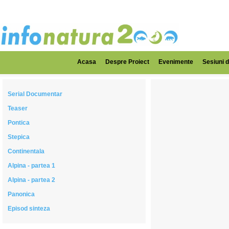
Acasa
Despre Proiect
Evenimente
Sesiuni d
Serial Documentar
Teaser
Pontica
Stepica
Continentala
Alpina - partea 1
Alpina - partea 2
Panonica
Episod sinteza